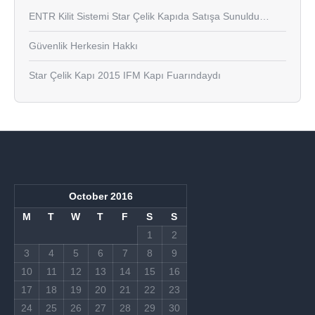
ENTR Kilit Sistemi Star Çelik Kapıda Satışa Sunuldu…
Güvenlik Herkesin Hakkı
Star Çelik Kapı 2015 IFM Kapı Fuarındaydı
October 2016
M
T
W
T
F
S
S
1
2
3
4
5
6
7
8
9
10
11
12
13
14
15
16
17
18
19
20
21
22
23
24
25
26
27
28
29
30