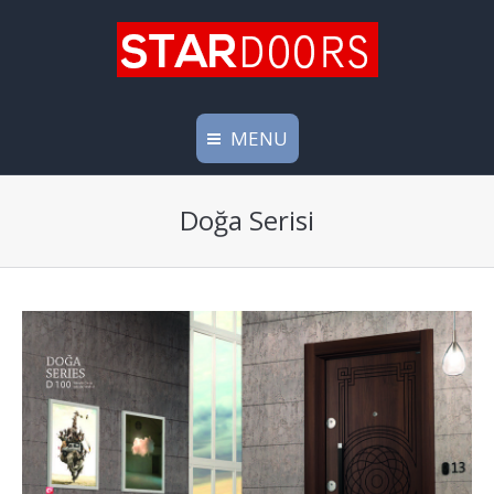
MENU
Doğa Serisi
Anasayfa
Hakkımızda
Ürünler
Blog
Medya
Bölge Müdürlüklerimiz
İletişim